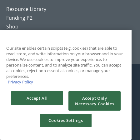
Resource Library
Funding P2
Shop
Training
Contact
Our site enables certain scripts (e.g. cookies) that are able to
read, store, and write information on your browser and in your
device. We use cookies to improve your experience, to
personalize content, and to analyze site traffic. You can accept
all cookies, reject non-essential cookies, or manage your
preferences.
Privacy Policy
Accept All
Accept Only
Necessary Cookies
© 2025 The Positivity Project. All Rights Reserved. Site by
Rule29.
Cookies Settings
Terms and Conditions
Privacy Policy