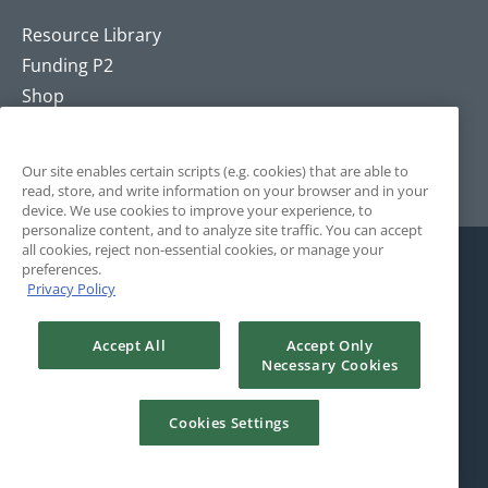
Resource Library
Funding P2
Shop
Training
Contact
Our site enables certain scripts (e.g. cookies) that are able to
read, store, and write information on your browser and in your
device. We use cookies to improve your experience, to
personalize content, and to analyze site traffic. You can accept
all cookies, reject non-essential cookies, or manage your
preferences.
Privacy Policy
Accept All
Accept Only
Necessary Cookies
© 2025 The Positivity Project. All Rights Reserved. Site by
Rule29.
Cookies Settings
Terms and Conditions
Privacy Policy