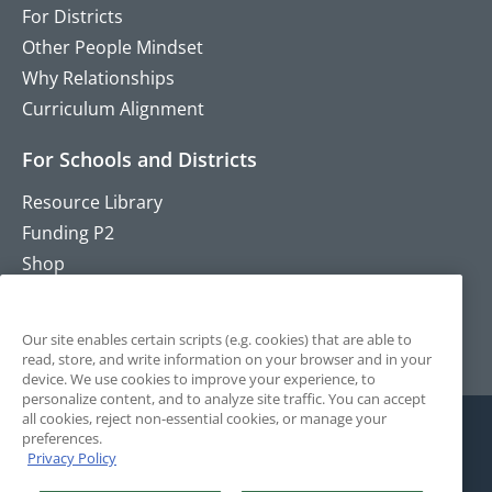
For Districts
Other People Mindset
Why Relationships
Curriculum Alignment
For Schools and Districts
Resource Library
Funding P2
Shop
Training
Contact
Our site enables certain scripts (e.g. cookies) that are able to
read, store, and write information on your browser and in your
device. We use cookies to improve your experience, to
personalize content, and to analyze site traffic. You can accept
all cookies, reject non-essential cookies, or manage your
preferences.
Privacy Policy