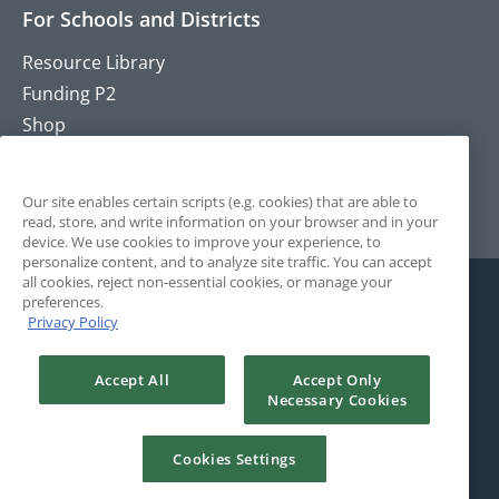
For Schools and Districts
Resource Library
Funding P2
Shop
Training
Contact
Our site enables certain scripts (e.g. cookies) that are able to
read, store, and write information on your browser and in your
device. We use cookies to improve your experience, to
personalize content, and to analyze site traffic. You can accept
all cookies, reject non-essential cookies, or manage your
preferences.
Privacy Policy
Accept All
Accept Only
Necessary Cookies
© 2025 The Positivity Project. All Rights Reserved. Site by
Rule29.
Cookies Settings
Terms and Conditions
Privacy Policy